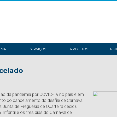
SIA
SERVIÇOS
PROJETOS
INST
ncelado
ção da pandemia por COVID-19 no país e em
to do cancelamento do desfile de Carnaval
a Junta de Freguesia de Quarteira decidiu
l Infantil e os três dias do Carnaval de