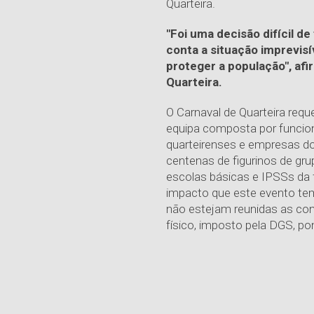
Quarteira.
"Foi uma decisão difícil d
conta a situação imprevis
proteger a população", afi
Quarteira.
O Carnaval de Quarteira re
equipa composta por funcioná
quarteirenses e empresas d
centenas de figurinos de gr
escolas básicas e IPSSs da 
impacto que este evento te
não estejam reunidas as co
físico, imposto pela DGS, p