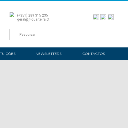
(+351) 289 315 235
geral@jf-quarteira.pt
ITUIÇÕES
NEWSLETTERS
CONTACTOS