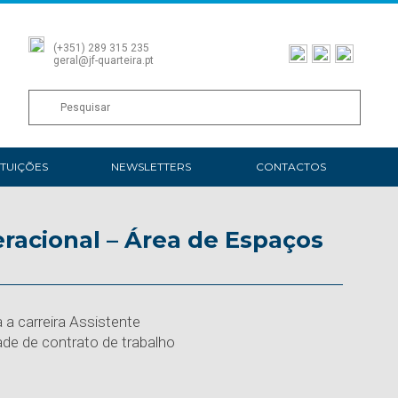
(+351) 289 315 235
geral@jf-quarteira.pt
ITUIÇÕES
NEWSLETTERS
CONTACTOS
racional – Área de Espaços
a carreira Assistente
ade de contrato de trabalho