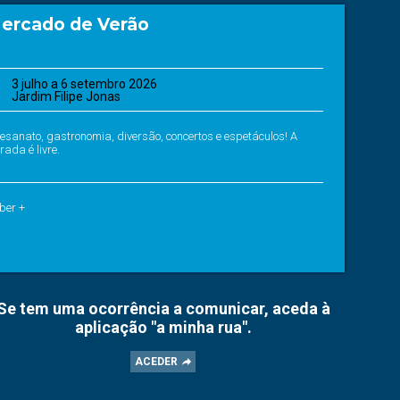
ercado de Verão
3 julho a 6 setembro 2026
Jardim Filipe Jonas
tesanato, gastronomia, diversão, concertos e espetáculos! A
rada é livre.
ber +
Se tem uma ocorrência a comunicar, aceda à
aplicação "a minha rua".
ACEDER