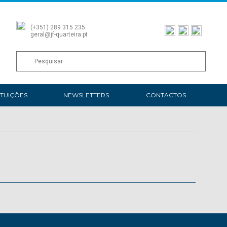
(+351) 289 315 235
geral@jf-quarteira.pt
ITUIÇÕES
NEWSLETTERS
CONTACTOS