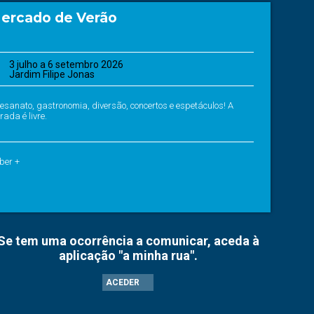
ercado de Verão
3 julho a 6 setembro 2026
Jardim Filipe Jonas
tesanato, gastronomia, diversão, concertos e espetáculos! A
rada é livre.
ber +
Se tem uma ocorrência a comunicar, aceda à
aplicação "a minha rua".
ACEDER